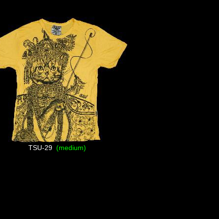
TSU-29
(medium)