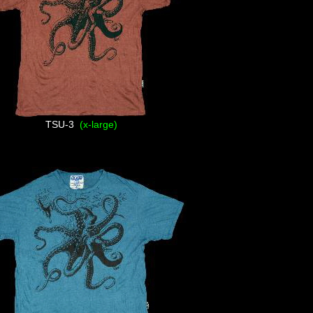
TSU-3
(x-large)