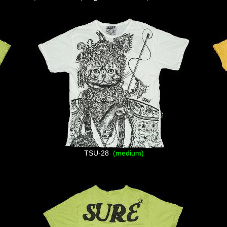
TSU-28
(medium)