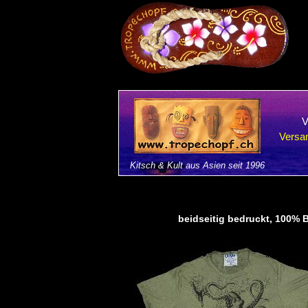
V
Versan
Kitsch & Kult aus Asien seit 1996
beidseitig bedruckt, 100% B