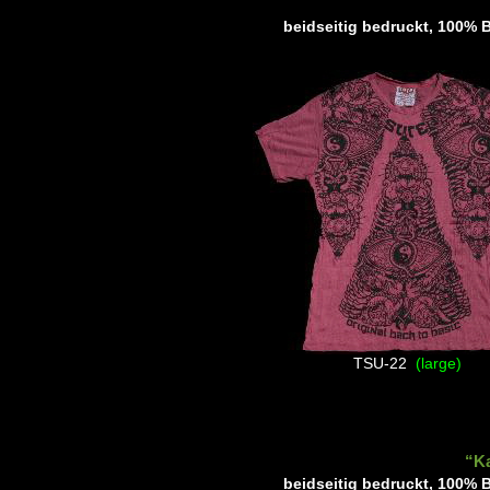
beidseitig bedruckt, 100% B
TSU-22
(large)
“Ka
beidseitig bedruckt, 100% B