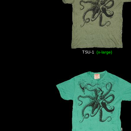
TSU-1
(x-large)