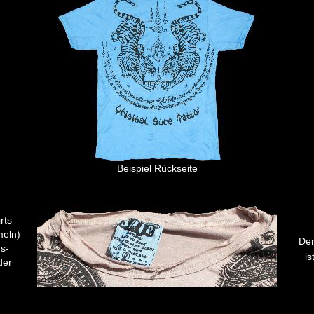
Beispiel Rückseite
rts
meln)
Der
s-
is
der